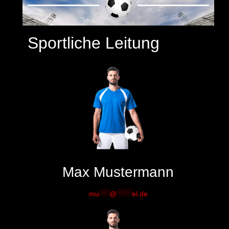
Sportliche Leitung
Max Mustermann
mu
****
@
******
el.de