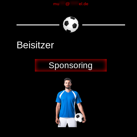
mu
****
@
******
el.de
Beisitzer
Sponsoring