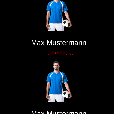
Max Mustermann
mu
****
@
******
el.de
Max Mustermann