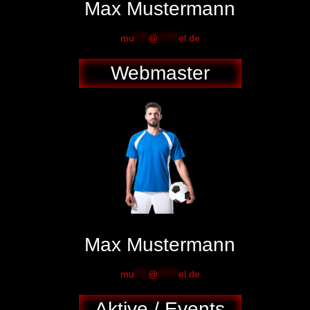
Max Mustermann
mu
****
@
******
el.de
Webmaster
Max Mustermann
mu
****
@
******
el.de
Aktive / Events