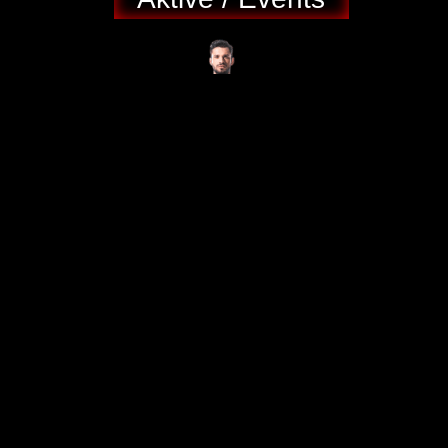
Max Mustermann
mu
****
@
******
el.de
Fair Play / Team-
Ausstatter