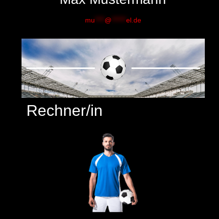
mu
****
@
******
el.de
Rechner/in