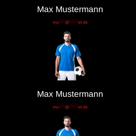
Max Mustermann
mu
****
@
******
el.de
Max Mustermann
mu
****
@
******
el.de