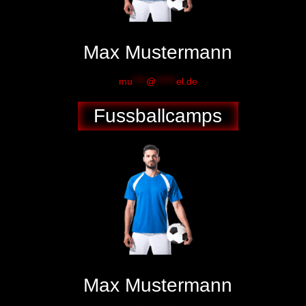
Max Mustermann
mu
****
@
******
el.de
Fussballcamps
Max Mustermann