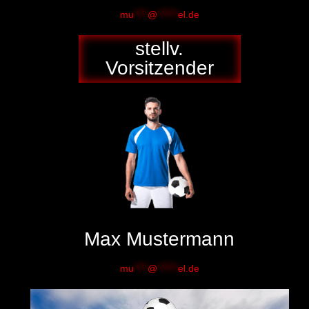
mu
****
@
******
el.de
stellv.
Vorsitzender
Max Mustermann
mu
****
@
******
el.de