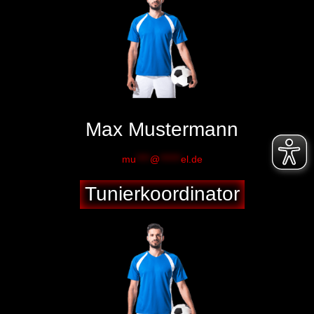
Max Mustermann
mu
****
@
******
el.de
Tunierkoordinator