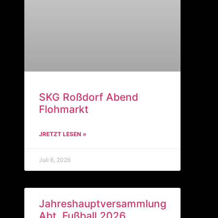
SKG Roßdorf Abend
Flohmarkt
JRETZT LESEN »
Juli 6, 2026
Jahreshauptversammlung
Abt. Fußball 2026