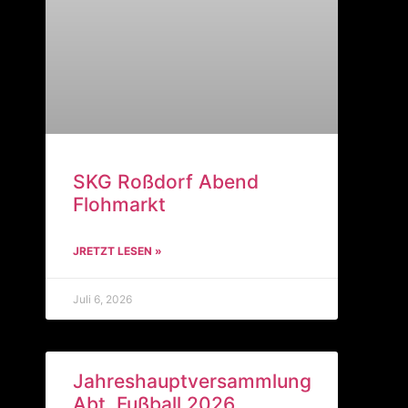
SKG Roßdorf Abend
Flohmarkt
JRETZT LESEN »
Juli 6, 2026
Jahreshauptversammlung
Abt. Fußball 2026