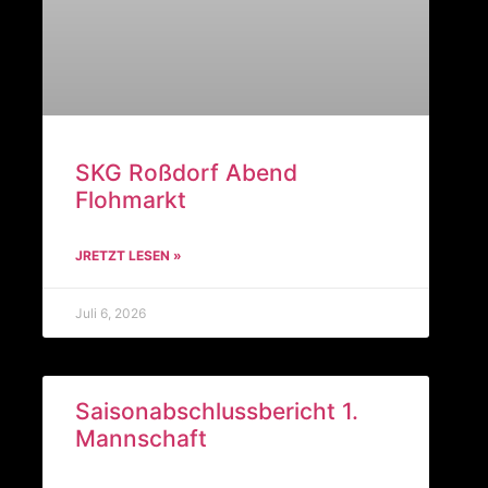
SKG Roßdorf Abend
Flohmarkt
JRETZT LESEN »
Juli 6, 2026
Saisonabschlussbericht 1.
Mannschaft